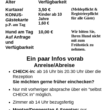
Alter
Verfügbarkeit
Kurtaxe/
3,50 €
(Meldepflicht &
Registrierpflicht
KONUS-
Kinder ab 10
für alle Gäste)
Jahre
Gästekarte
1,60 €
p.P. am Tag
Hund am Tag
10,00 €
Wir bitten Sie,
Ihren Hund nicht
Auf Anfrage
mit zum
und
Frühstück zu
Verfügbarkeit
nehmen.
Ein paar Infos vorab
Anreise/Abreise
CHECK-in:
ab 16 Uhr
bis 20.30 Uhr über die
Rezeption
Sie möchten gerne früher einchecken?
Nur mit vorheriger absprache über ein "selbst
CHECK in" möglich.
Zimmer ab 14 Uhr bezugsfertig
Montag/Donnerstag & Sonntag:
nur